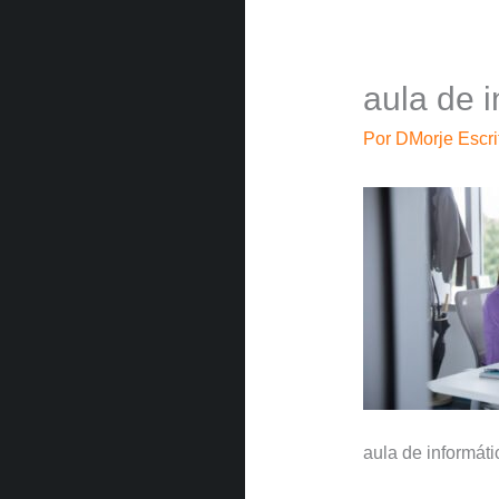
aula de i
Por
DMorje Escri
aula de informáti