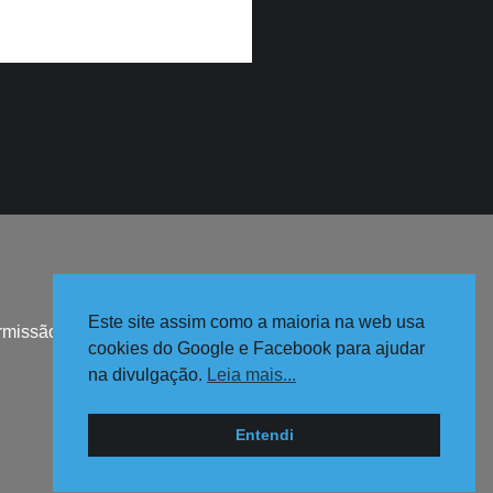
Este site assim como a maioria na web usa
missão da artista.
cookies do Google e Facebook para ajudar
na divulgação.
Leia mais...
Entendi