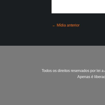
←
Mídia anterior
Todos os direitos reservados por lei a
Apenas é libera