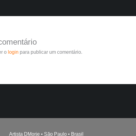
comentário
er o
login
para publicar um comentário.
Artista DMorje • São Paulo • Brasil