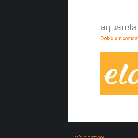
aquarela
Deixe um coment
←
Mídia anterior